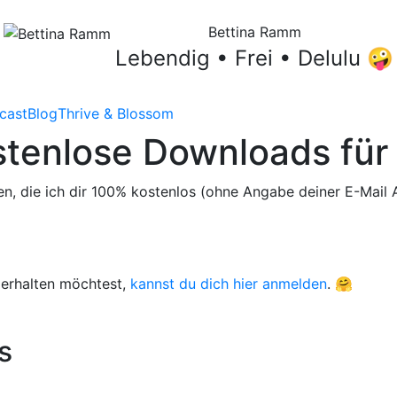
Bettina Ramm
Lebendig • Frei • Delulu 🤪
cast
Blog
Thrive & Blossom
tenlose Downloads für
lagen, die ich dir 100% kostenlos (ohne Angabe deiner E-Ma
 erhalten möchtest,
kannst du dich hier anmelden
. 🤗
s