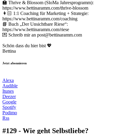
🏫 Thrive & Blossom (SloMa Jahresprogramm):
https://www.bettinaramm.com/thrive-blossom
👩🏻 1:1 Coaching für Marketing + Strategie:
https://www.bettinaramm.com/coaching
📘 Buch „Der Unsichtbare Riese“:
https://www.bettinaramm.com/riese
💌 Schreib mir an post@bettinaramm.com
Schön dass du hier bist 💖
Bettina
Jetzt abonnieren
Alexa
Audible
Itunes
Deezer
Google
Spotify
Podimo
Rss
#129 - Wie geht Selbstliebe?