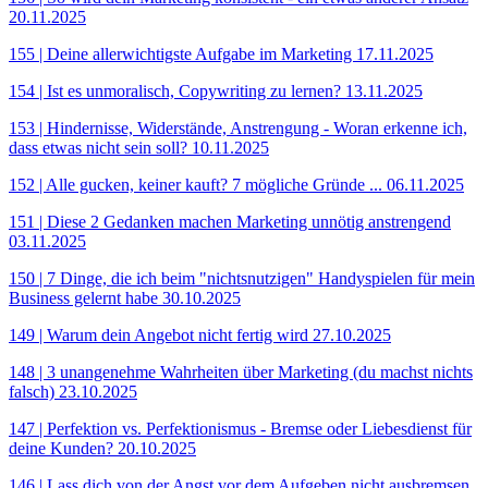
20.11.2025
155 | Deine allerwichtigste Aufgabe im Marketing
17.11.2025
154 | Ist es unmoralisch, Copywriting zu lernen?
13.11.2025
153 | Hindernisse, Widerstände, Anstrengung - Woran erkenne ich,
dass etwas nicht sein soll?
10.11.2025
152 | Alle gucken, keiner kauft? 7 mögliche Gründe ...
06.11.2025
151 | Diese 2 Gedanken machen Marketing unnötig anstrengend
03.11.2025
150 | 7 Dinge, die ich beim "nichtsnutzigen" Handyspielen für mein
Business gelernt habe
30.10.2025
149 | Warum dein Angebot nicht fertig wird
27.10.2025
148 | 3 unangenehme Wahrheiten über Marketing (du machst nichts
falsch)
23.10.2025
147 | Perfektion vs. Perfektionismus - Bremse oder Liebesdienst für
deine Kunden?
20.10.2025
146 | Lass dich von der Angst vor dem Aufgeben nicht ausbremsen