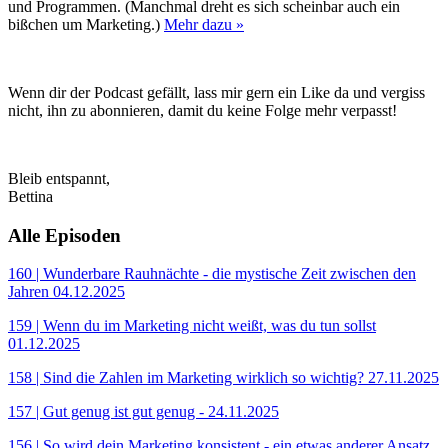
und Programmen. (Manchmal dreht es sich scheinbar auch ein
bißchen um Marketing.)
Mehr dazu »
Wenn dir der Podcast gefällt, lass mir gern ein Like da und vergiss
nicht, ihn zu abonnieren, damit du keine Folge mehr verpasst!
Bleib entspannt,
Bettina
Alle Episoden
160 | Wunderbare Rauhnächte - die mystische Zeit zwischen den
Jahren
04.12.2025
159 | Wenn du im Marketing nicht weißt, was du tun sollst
01.12.2025
158 | Sind die Zahlen im Marketing wirklich so wichtig?
27.11.2025
157 | Gut genug ist gut genug -
24.11.2025
156 | So wird dein Marketing konsistent - ein etwas anderer Ansatz