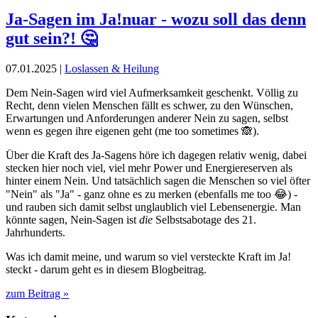
Ja-Sagen im Ja!nuar - wozu soll das denn
gut sein?! 🤔
07.01.2025 |
Loslassen & Heilung
Dem Nein-Sagen wird viel Aufmerksamkeit geschenkt. Völlig zu
Recht, denn vielen Menschen fällt es schwer, zu den Wünschen,
Erwartungen und Anforderungen anderer Nein zu sagen, selbst
wenn es gegen ihre eigenen geht (me too sometimes 🙈).
Über die Kraft des Ja-Sagens höre ich dagegen relativ wenig, dabei
stecken hier noch viel, viel mehr Power und Energiereserven als
hinter einem Nein. Und tatsächlich sagen die Menschen so viel öfter
"Nein" als "Ja" - ganz ohne es zu merken (ebenfalls me too 😂) -
und rauben sich damit selbst unglaublich viel Lebensenergie. Man
könnte sagen, Nein-Sagen ist
die
Selbstsabotage des 21.
Jahrhunderts.
Was ich damit meine, und warum so viel versteckte Kraft im Ja!
steckt - darum geht es in diesem Blogbeitrag.
zum Beitrag »