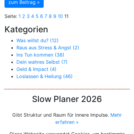
zum Beitrag »
Seite:
1
2
3
4
5
6
7
8
9
10
11
Kategorien
Was willst du? (12)
Raus aus Stress & Angst (2)
Ins Tun kommen (38)
Dein wahres Selbst (7)
Geld & Impact (4)
Loslassen & Heilung (46)
Slow Planer 2026
Gibt Struktur und Raum für innere Impulse.
Mehr
erfahren »