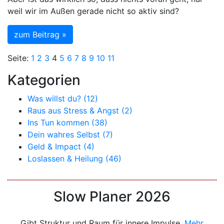
weil wir im Außen gerade nicht so aktiv sind?
zum Beitrag »
Seite:
1
2
3
4
5
6
7
8
9
10
11
Kategorien
Was willst du? (12)
Raus aus Stress & Angst (2)
Ins Tun kommen (38)
Dein wahres Selbst (7)
Geld & Impact (4)
Loslassen & Heilung (46)
Slow Planer 2026
Gibt Struktur und Raum für innere Impulse.
Mehr